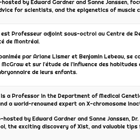
o-hosted by Edward Gardner and Sanne Janssen, focu
vice for scientists, and the epigenetics of muscle ce
est Professeur adjoint sous-octroi au Centre de R
ité de Montréal.
oanimée par Ariane Lismer et Benjamin Lebeau, se c
 McGraw et sur l’étude de l’influence des habitudes 
bryonnaire de leurs enfants.
is a Professor in the Department of Medical Genetic
and a world-renowned expert on X-chromosome inact
co-hosted by Edward Gardner and Sanne Janssen, Dr.
ol, the exciting discovery of Xist, and valuable tips