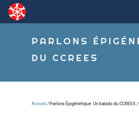
Aller
au
contenu
principal
PARLONS ÉPIGÉN
DU CCREES
Accueil
/
Parlons Épigénétique: Un balado du CCREES
/
Fil
d'Ariane