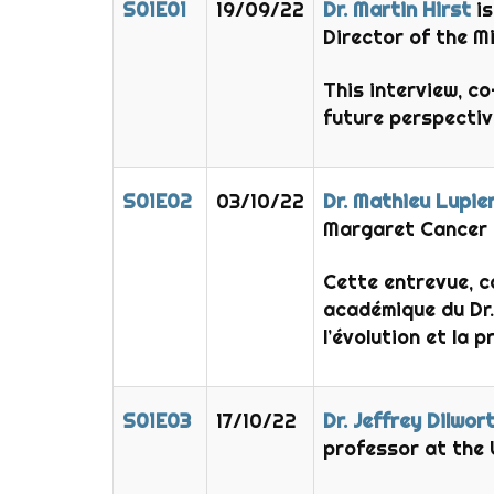
S01E01
19/09/22
Dr. Martin Hirst
is
Director of the M
This interview, c
future perspectiv
S01E02
03/10/22
Dr. Mathieu Lupie
Margaret Cancer 
Cette entrevue, c
académique du Dr.
l’évolution et la 
S01E03
17/10/22
Dr. Jeffrey Dilwor
professor at the 