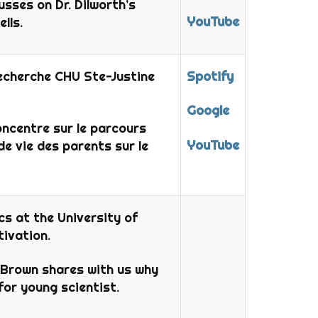
sses on Dr. Dilworth’s
YouTube
lls.
echerche CHU Ste-Justine
Spotify
Google
oncentre sur le parcours
YouTube
de vie des parents sur le
s at the University of
ivation.
 Brown shares with us why
 for young scientist.