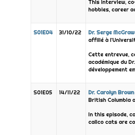
This interview, c
hobbies, career ad
S01E04
31/10/22
Dr. Serge McGraw
affilié à l’Univers
Cette entrevue, c
académique du Dr.
développement em
S01E05
14/11/22
Dr. Carolyn Brown
British Columbia 
In this episode, 
calico cats are co