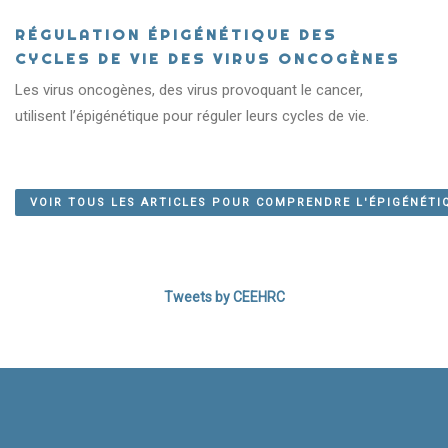
QU’EST-CE QUE
RÉGULATION ÉPIGÉNÉTIQUE DES
L’ÉPIGÉNÉTIQUE?
CYCLES DE VIE DES VIRUS ONCOGÈNES
Les virus oncogènes, des virus provoquant le cancer,
utilisent l’épigénétique pour réguler leurs cycles de vie.
APPRENDRE ENCORE PLUS!
VOIR TOUS LES ARTICLES POUR COMPRENDRE L'ÉPIGÉNÉTI
Tweets by CEEHRC