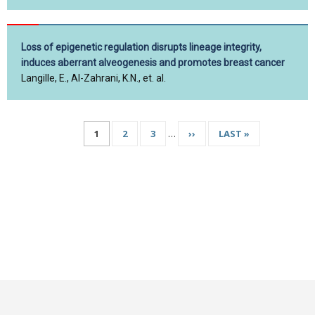
Loss of epigenetic regulation disrupts lineage integrity,
induces aberrant alveogenesis and promotes breast cancer
Langille, E., Al-Zahrani, K.N., et. al.
PAGE
1
PAGE
2
PAGE
3
…
PAGE
››
DERNIÈRE
LAST »
Pagination
COURANTE
SUIVANTE
PAGE