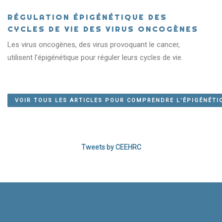
RÉGULATION ÉPIGÉNÉTIQUE DES
CYCLES DE VIE DES VIRUS ONCOGÈNES
Les virus oncogènes, des virus provoquant le cancer,
QU’EST-CE QUE
utilisent l’épigénétique pour réguler leurs cycles de vie.
L’ÉPIGÉNÉTIQUE?
VOIR TOUS LES ARTICLES POUR COMPRENDRE L'ÉPIGÉNÉTI
APPRENDRE ENCORE PLUS!
Tweets by CEEHRC