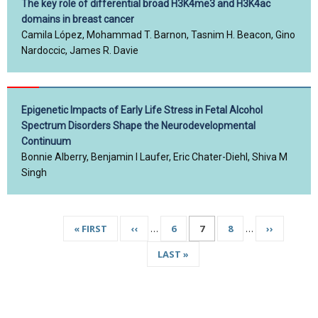
The key role of differential broad H3K4me3 and H3K4ac
domains in breast cancer
Camila López, Mohammad T. Barnon, Tasnim H. Beacon, Gino
Nardoccic, James R. Davie
Epigenetic Impacts of Early Life Stress in Fetal Alcohol
Spectrum Disorders Shape the Neurodevelopmental
Continuum
Bonnie Alberry, Benjamin I Laufer, Eric Chater-Diehl, Shiva M
Singh
PREMIÈRE
« FIRST
PAGE
‹‹
…
PAGE
6
PAGE
7
PAGE
8
…
PAGE
››
Pagination
PAGE
PRÉCÉDENTE
COURANTE
SUIVANTE
DERNIÈRE
LAST »
PAGE